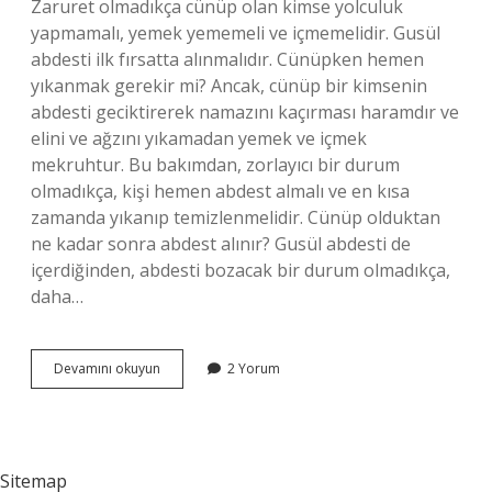
Zaruret olmadıkça cünüp olan kimse yolculuk
yapmamalı, yemek yememeli ve içmemelidir. Gusül
abdesti ilk fırsatta alınmalıdır. Cünüpken hemen
yıkanmak gerekir mi? Ancak, cünüp bir kimsenin
abdesti geciktirerek namazını kaçırması haramdır ve
elini ve ağzını yıkamadan yemek ve içmek
mekruhtur. Bu bakımdan, zorlayıcı bir durum
olmadıkça, kişi hemen abdest almalı ve en kısa
zamanda yıkanıp temizlenmelidir. Cünüp olduktan
ne kadar sonra abdest alınır? Gusül abdesti de
içerdiğinden, abdesti bozacak bir durum olmadıkça,
daha…
Cünüpken
Devamını okuyun
2 Yorum
Ne
Kadar
Durabilir
Sitemap