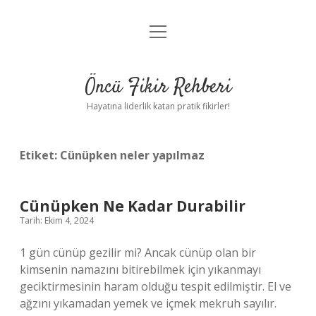
menüyü
Anasayfa
aç
Gizlilik Politikası
Öncü Fikir Rehberi
Yasal Uyarı
Hayatına liderlik katan pratik fikirler!
Hakkımızda
Etiket:
Cünüpken neler yapılmaz
Cünüpken Ne Kadar Durabilir
Tarih: Ekim 4, 2024
1 gün cünüp gezilir mi? Ancak cünüp olan bir
kimsenin namazını bitirebilmek için yıkanmayı
geciktirmesinin haram olduğu tespit edilmiştir. El ve
ağzını yıkamadan yemek ve içmek mekruh sayılır.