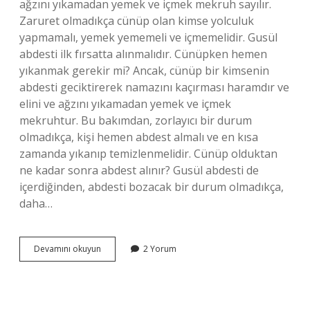
ağzını yıkamadan yemek ve içmek mekruh sayılır.
Zaruret olmadıkça cünüp olan kimse yolculuk
yapmamalı, yemek yememeli ve içmemelidir. Gusül
abdesti ilk fırsatta alınmalıdır. Cünüpken hemen
yıkanmak gerekir mi? Ancak, cünüp bir kimsenin
abdesti geciktirerek namazını kaçırması haramdır ve
elini ve ağzını yıkamadan yemek ve içmek
mekruhtur. Bu bakımdan, zorlayıcı bir durum
olmadıkça, kişi hemen abdest almalı ve en kısa
zamanda yıkanıp temizlenmelidir. Cünüp olduktan
ne kadar sonra abdest alınır? Gusül abdesti de
içerdiğinden, abdesti bozacak bir durum olmadıkça,
daha…
Cünüpken
Devamını okuyun
2 Yorum
Ne
Kadar
Durabilir