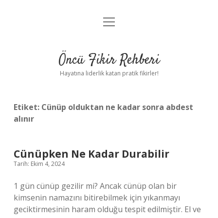
menüyü
Anasayfa
aç
Gizlilik Politikası
Öncü Fikir Rehberi
Yasal Uyarı
Hayatına liderlik katan pratik fikirler!
Hakkımızda
Etiket:
Cünüp olduktan ne kadar sonra abdest
alınır
Cünüpken Ne Kadar Durabilir
Tarih: Ekim 4, 2024
1 gün cünüp gezilir mi? Ancak cünüp olan bir
kimsenin namazını bitirebilmek için yıkanmayı
geciktirmesinin haram olduğu tespit edilmiştir. El ve