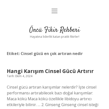
menüyü
Anasayfa
aç
Gizlilik Politikası
Öncü Fikir Rehberi
Yasal Uyarı
Hayatına liderlik katan pratik fikirler!
Hakkımızda
Etiket:
Cinsel gücü en çok artıran nedir
Hangi Karışım Cinsel Gücü Artırır
Tarih: Ekim 4, 2024
Cinsel gücü artıran karışımlar nelerdir? İşte cinsel
performansı artırabilecek bazı doğal karışımlar:
Maca kökü Maca kökü özellikle libidoyu artırıcı
etkileriyle bilinir. … 2. Ginseng Ginseng cinsel isteği