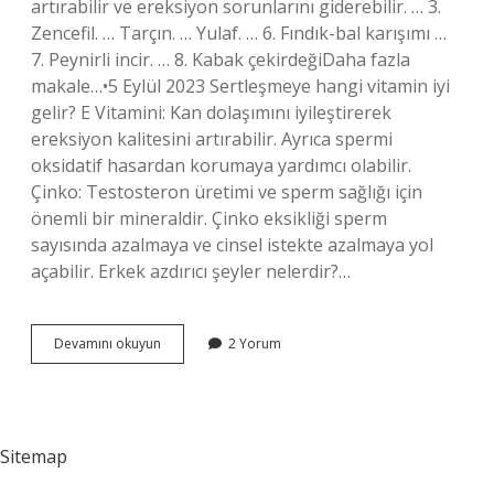
artırabilir ve ereksiyon sorunlarını giderebilir. … 3.
Zencefil. … Tarçın. … Yulaf. … 6. Fındık-bal karışımı …
7. Peynirli incir. … 8. Kabak çekirdeğiDaha fazla
makale…•5 Eylül 2023 Sertleşmeye hangi vitamin iyi
gelir? E Vitamini: Kan dolaşımını iyileştirerek
ereksiyon kalitesini artırabilir. Ayrıca spermi
oksidatif hasardan korumaya yardımcı olabilir.
Çinko: Testosteron üretimi ve sperm sağlığı için
önemli bir mineraldir. Çinko eksikliği sperm
sayısında azalmaya ve cinsel istekte azalmaya yol
açabilir. Erkek azdırıcı şeyler nelerdir?…
Hangi
Devamını okuyun
2 Yorum
Karışım
Cinsel
Gücü
Artırır
Sitemap