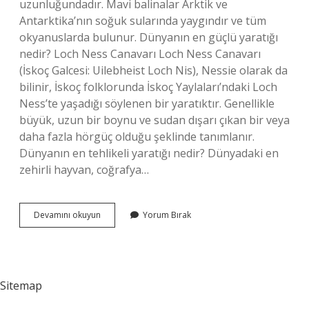
uzunluğundadır. Mavi balinalar Arktik ve
Antarktika’nın soğuk sularında yaygındır ve tüm
okyanuslarda bulunur. Dünyanın en güçlü yaratığı
nedir? Loch Ness Canavarı Loch Ness Canavarı
(İskoç Galcesi: Uilebheist Loch Nis), Nessie olarak da
bilinir, İskoç folklorunda İskoç Yaylaları’ndaki Loch
Ness’te yaşadığı söylenen bir yaratıktır. Genellikle
büyük, uzun bir boynu ve sudan dışarı çıkan bir veya
daha fazla hörgüç olduğu şeklinde tanımlanır.
Dünyanın en tehlikeli yaratığı nedir? Dünyadaki en
zehirli hayvan, coğrafya…
Dünyadaki
Devamını okuyun
Yorum Bırak
En
Büyük
Yaratık
Nedir
Sitemap