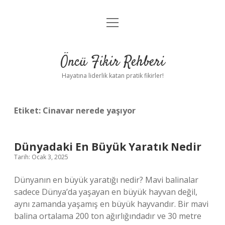
menüyü
Anasayfa
aç
Gizlilik Politikası
Öncü Fikir Rehberi
Yasal Uyarı
Hayatına liderlik katan pratik fikirler!
Hakkımızda
Etiket:
Cinavar nerede yaşıyor
Dünyadaki En Büyük Yaratık Nedir
Tarih: Ocak 3, 2025
Dünyanın en büyük yaratığı nedir? Mavi balinalar
sadece Dünya’da yaşayan en büyük hayvan değil,
aynı zamanda yaşamış en büyük hayvandır. Bir mavi
balina ortalama 200 ton ağırlığındadır ve 30 metre