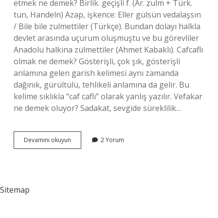
etmek ne demek? Birlik. geçişli f. (Ar. ẓulm + Türk.
tun, Handeln) Azap, işkence: Eller gülsün vedalaşsın
/ Bile bile zulmettiler (Türkçe). Bundan dolayı halkla
devlet arasında uçurum oluşmuştu ve bu görevliler
Anadolu halkına zulmettiler (Ahmet Kabaklı). Cafcaflı
olmak ne demek? Gösterişli, çok şık, gösterişli
anlamına gelen garish kelimesi aynı zamanda
dağınık, gürültülü, tehlikeli anlamına da gelir. Bu
kelime sıklıkla “caf caflı” olarak yanlış yazılır. Vefakar
ne demek oluyor? Sadakat, sevgide süreklilik…
Eziyet
Devamını okuyun
2 Yorum
Çekene
Ne
Denir
Sitemap