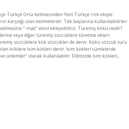
çe-Türkçe Orta kelimesinden Yeni Türkçe +Im ekiyle
n karşılığı olan kelimelerdir. Tek başlarına kullanılabilirler: ​​
kelimesine “-mak” ekini ekleyebiliriz. Türemiş kökü nedir?
klerine veya diğer türemiş sözcüklere türetme ekleri
türemiş sözcüklere kök sözcükler de denir. Kökü sözcük türü
olan köklere isim kökleri denir. İsim kökleri cümlelerde
r ve ünlemler” olarak kullanılabilir. Dilimizde isim kökleri…