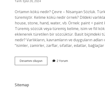
Tarih: Eylül 26, 2024
Ortamın kökü nedir? Çevre – Nisanyan Sözlük. Türk
türemiştir. Kelime kökü nedir örnek? Dildeki varlıkları
house, stone, hand, water, vb. Örnek: paint < paint 
Türemiş sözcük veya türemiş kelime, isim ve fiil kö
eklenerek türetilen bir sözcüktür. Basit biçimdeki 
nedir? Varlıkların, kavramların ve duyguların adları 
“isimler, zamirler, zarflar, sıfatlar, edatlar, bağlaçla
Ortam
Devamını okuyun
2 Yorum
Kökü
Nedir
Sitemap