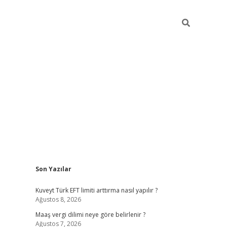
Sidebar
Son Yazılar
ilbet giriş
https://betexpergiris.casino/
betexp
Kuveyt Türk EFT limiti arttırma nasıl yapılır ?
Ağustos 8, 2026
Maaş vergi dilimi neye göre belirlenir ?
Ağustos 7, 2026