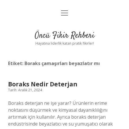
menüyü
Anasayfa
aç
Gizlilik Politikası
Öncü Fikir Rehberi
Yasal Uyarı
Hayatına liderlik katan pratik fikirler!
Hakkımızda
Etiket:
Boraks çamaşırları beyazlatır mı
Boraks Nedir Deterjan
Tarih: Aralık 21, 2024
Boraks deterjan ne işe yarar? Ürünlerin erime
noktasını düşürmek ve kimyasal dayanıklılığını
artırmak için kullanılır. Ayrıca boraks deterjan
endüstrisinde beyazlatıcı ve su yumuşatıcı olarak