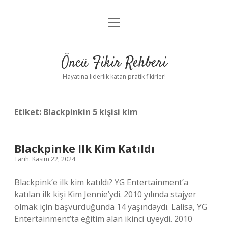
menüyü
Anasayfa
aç
Gizlilik Politikası
Öncü Fikir Rehberi
Yasal Uyarı
Hayatına liderlik katan pratik fikirler!
Hakkımızda
Etiket:
Blackpinkin 5 kişisi kim
Blackpinke Ilk Kim Katıldı
Tarih: Kasım 22, 2024
Blackpink’e ilk kim katıldı? YG Entertainment’a
katılan ilk kişi Kim Jennie’ydi. 2010 yılında stajyer
olmak için başvurduğunda 14 yaşındaydı. Lalisa, YG
Entertainment’ta eğitim alan ikinci üyeydi. 2010