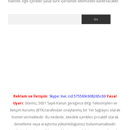
halinde, ilgili içerikler yasal süre içerisinde sitemizden kaldırılacaktır.
Arama
ino/
betexpergir.net
Reklam ve İletişim:
Skype: live:.cid.575569c608265c69
Yasal
Uyarı:
Sitemiz, 5651 Sayılı Kanun gereğince Bilgi Teknolojileri ve
İletişim Kurumu (BTK) tarafından onaylanmış bir Yer Sağlayıcı olarak
hizmet vermektedir. Bu nedenle, sitedeki içerikleri proaktif olarak
denetleme veya araştırma yükümlülüğümüz bulunmamaktadır.