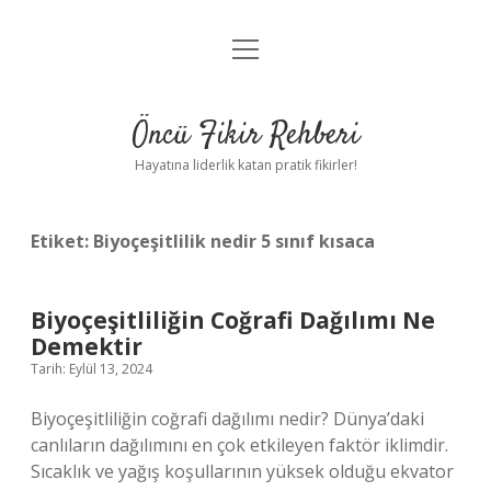
menüyü
Anasayfa
aç
Gizlilik Politikası
Öncü Fikir Rehberi
Yasal Uyarı
Hayatına liderlik katan pratik fikirler!
Hakkımızda
Etiket:
Biyoçeşitlilik nedir 5 sınıf kısaca
Biyoçeşitliliğin Coğrafi Dağılımı Ne
Demektir
Tarih: Eylül 13, 2024
Biyoçeşitliliğin coğrafi dağılımı nedir? Dünya’daki
canlıların dağılımını en çok etkileyen faktör iklimdir.
Sıcaklık ve yağış koşullarının yüksek olduğu ekvator