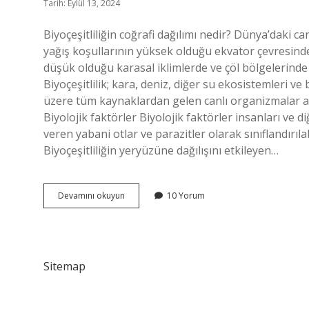
Tarih: Eylül 13, 2024
Biyoçeşitliliğin coğrafi dağılımı nedir? Dünya’daki can
yağış koşullarının yüksek olduğu ekvator çevresinde b
düşük olduğu karasal iklimlerde ve çöl bölgelerinde c
Biyoçeşitlilik; kara, deniz, diğer su ekosistemleri 
üzere tüm kaynaklardan gelen canlı organizmalar aras
Biyolojik faktörler Biyolojik faktörler insanları ve diğ
veren yabani otlar ve parazitler olarak sınıflandırılab
Biyoçeşitliliğin yeryüzüne dağılışını etkileyen…
Biyoçeşitliliğin
Devamını okuyun
10 Yorum
Coğrafi
Dağılımı
Ne
Demektir
Sitemap