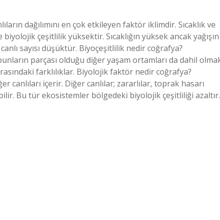
lıların dağılımını en çok etkileyen faktör iklimdir. Sıcaklık ve
iyolojik çeşitlilik yüksektir. Sıcaklığın yüksek ancak yağışın
anlı sayısı düşüktür. Biyoçeşitlilik nedir coğrafya?
ve bunların parçası olduğu diğer yaşam ortamları da dahil olma
ındaki farklılıklar. Biyolojik faktör nedir coğrafya?
er canlıları içerir. Diğer canlılar; zararlılar, toprak hasarı
ilir. Bu tür ekosistemler bölgedeki biyolojik çeşitliliği azaltır.