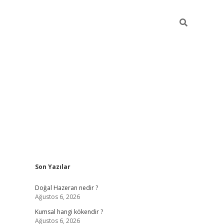
Sidebar
Son Yazılar
ilbet giriş
https://betexpergiris.casino/
betexp
Doğal Hazeran nedir ?
Ağustos 6, 2026
Kumsal hangi kökendir ?
Ağustos 6, 2026