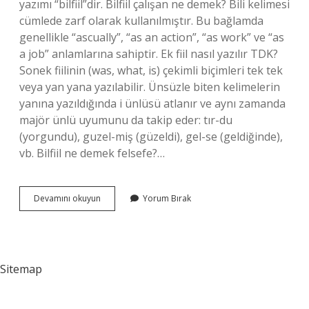
yazımı “bilfiil”dir. Bilfiil çalışan ne demek? Bili kelimesi
cümlede zarf olarak kullanılmıştır. Bu bağlamda
genellikle “ascually”, “as an action”, “as work” ve “as
a job” anlamlarına sahiptir. Ek fiil nasıl yazılır TDK?
Sonek fiilinin (was, what, is) çekimli biçimleri tek tek
veya yan yana yazılabilir. Ünsüzle biten kelimelerin
yanına yazıldığında i ünlüsü atlanır ve aynı zamanda
majör ünlü uyumunu da takip eder: tır-du
(yorgundu), guzel-miş (güzeldi), gel-se (geldiğinde),
vb. Bilfiil ne demek felsefe?…
Bilfiil
Devamını okuyun
Yorum Bırak
Nasıl
Yazılır
Sitemap