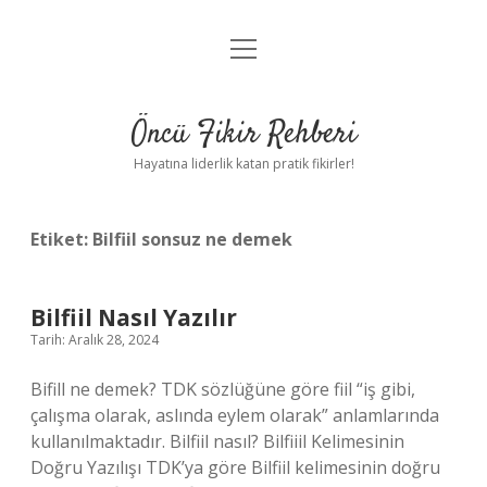
menüyü
Anasayfa
aç
Gizlilik Politikası
Öncü Fikir Rehberi
Yasal Uyarı
Hayatına liderlik katan pratik fikirler!
Hakkımızda
Etiket:
Bilfiil sonsuz ne demek
Bilfiil Nasıl Yazılır
Tarih: Aralık 28, 2024
Bifill ne demek? TDK sözlüğüne göre fiil “iş gibi,
çalışma olarak, aslında eylem olarak” anlamlarında
kullanılmaktadır. Bilfiil nasıl? Bilfiiil Kelimesinin
Doğru Yazılışı TDK’ya göre Bilfiil kelimesinin doğru