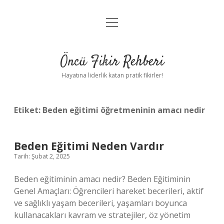
menüyü
Anasayfa
aç
Gizlilik Politikası
Öncü Fikir Rehberi
Yasal Uyarı
Hayatına liderlik katan pratik fikirler!
Hakkımızda
Etiket:
Beden eğitimi öğretmeninin amacı nedir
Beden Eğitimi Neden Vardır
Tarih: Şubat 2, 2025
Beden eğitiminin amacı nedir? Beden Eğitiminin
Genel Amaçları: Öğrencileri hareket becerileri, aktif
ve sağlıklı yaşam becerileri, yaşamları boyunca
kullanacakları kavram ve stratejiler, öz yönetim