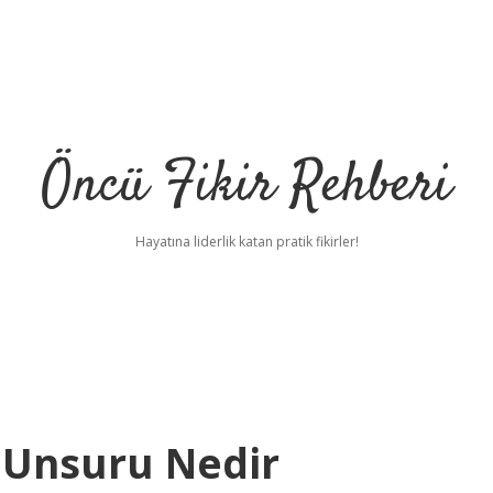
Öncü Fikir Rehberi
Hayatına liderlik katan pratik fikirler!
 Unsuru Nedir