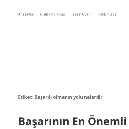
Anasayfa
Gizlilik Politikası
Yasal Uyarı
Hakkımızda
Etiket:
Başarılı olmanın yolu nelerdir
Başarının En Önemli