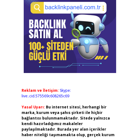
Reklam ve İletişim:
Skype:
live:.cid.575569c608265c69
Yasal Uyarı:
Bu internet sitesi, herhangi bir
marka, kurum veya şahıs şirketi ile hiçbir
bağlantısı bulunmamaktadır. Sitede yalnızca
kendi hazırladığımız makaleler
paylaşılmaktadır. Burada yer alan içerikler
haber niteliği taşımamakta olup, gerçek kurum