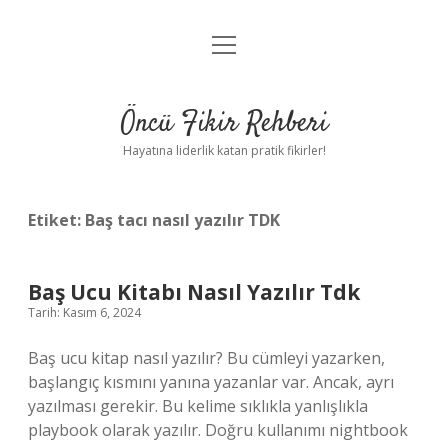
menüyü
Anasayfa
aç
Gizlilik Politikası
Öncü Fikir Rehberi
Yasal Uyarı
Hayatına liderlik katan pratik fikirler!
Hakkımızda
Etiket:
Baş tacı nasıl yazılır TDK
Baş Ucu Kitabı Nasıl Yazılır Tdk
Tarih: Kasım 6, 2024
Baş ucu kitap nasıl yazılır? Bu cümleyi yazarken,
başlangıç ​​kısmını yanına yazanlar var. Ancak, ayrı
yazılması gerekir. Bu kelime sıklıkla yanlışlıkla
playbook olarak yazılır. Doğru kullanımı nightbook