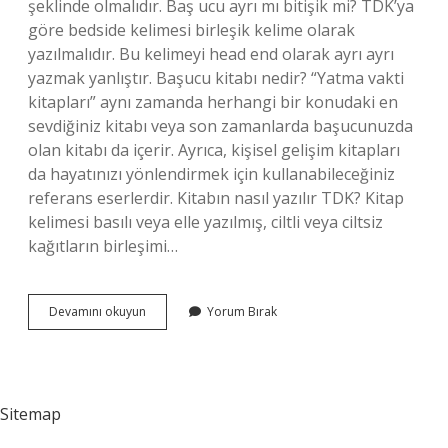
şeklinde olmalıdır. Baş ucu ayrı mı bitişik mi? TDK’ya
göre bedside kelimesi birleşik kelime olarak
yazılmalıdır. Bu kelimeyi head end olarak ayrı ayrı
yazmak yanlıştır. Başucu kitabı nedir? “Yatma vakti
kitapları” aynı zamanda herhangi bir konudaki en
sevdiğiniz kitabı veya son zamanlarda başucunuzda
olan kitabı da içerir. Ayrıca, kişisel gelişim kitapları
da hayatınızı yönlendirmek için kullanabileceğiniz
referans eserlerdir. Kitabın nasıl yazılır TDK? Kitap
kelimesi basılı veya elle yazılmış, ciltli veya ciltsiz
kağıtların birleşimi…
Baş
Devamını okuyun
Yorum Bırak
Ucu
Kitabı
Nasıl
Yazılır
Tdk
Sitemap