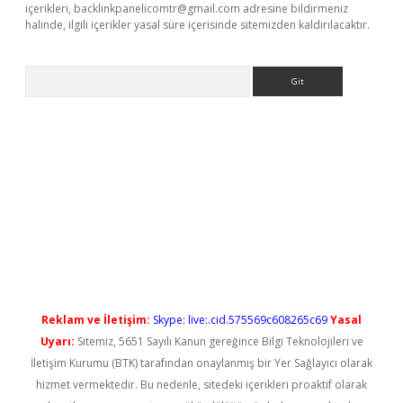
içerikleri,
backlinkpanelicomtr@gmail.com
adresine bildirmeniz
halinde, ilgili içerikler yasal süre içerisinde sitemizden kaldırılacaktır.
Arama
asino/
betexpergir.net
Reklam ve İletişim:
Skype: live:.cid.575569c608265c69
Yasal
Uyarı:
Sitemiz, 5651 Sayılı Kanun gereğince Bilgi Teknolojileri ve
İletişim Kurumu (BTK) tarafından onaylanmış bir Yer Sağlayıcı olarak
hizmet vermektedir. Bu nedenle, sitedeki içerikleri proaktif olarak