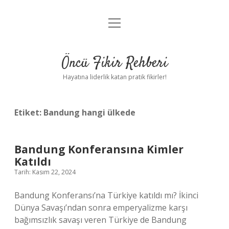
menüyü
Anasayfa
aç
Gizlilik Politikası
Öncü Fikir Rehberi
Yasal Uyarı
Hayatına liderlik katan pratik fikirler!
Hakkımızda
Etiket:
Bandung hangi ülkede
Bandung Konferansına Kimler
Katıldı
Tarih: Kasım 22, 2024
Bandung Konferansı’na Türkiye katıldı mı? İkinci
Dünya Savaşı’ndan sonra emperyalizme karşı
bağımsızlık savaşı veren Türkiye de Bandung