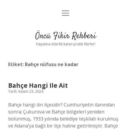
menüyü
Anasayfa
aç
Gizlilik Politikası
Öncü Fikir Rehberi
Yasal Uyarı
Hayatına liderlik katan pratik fikirler!
Hakkımızda
Etiket:
Bahçe nüfusu ne kadar
Bahçe Hangi Ile Ait
Tarih: Kasım 23, 2024
Bahçe hangi ilin ilçesidir? Cumhuriyetin ilanından
sonra; Çukurova ve Bahçe bölgeleri yeniden
bölünmüş, 1933 yılında belediye teşkilatı kurulmuş
ve Adana’ya bağlı bir ilçe haline getirilmiştir. Bahçe