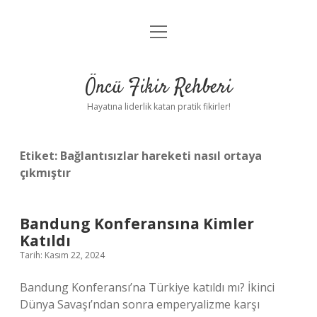
menüyü
Anasayfa
aç
Gizlilik Politikası
Öncü Fikir Rehberi
Yasal Uyarı
Hayatına liderlik katan pratik fikirler!
Hakkımızda
Etiket:
Bağlantısızlar hareketi nasıl ortaya
çıkmıştır
Bandung Konferansına Kimler
Katıldı
Tarih: Kasım 22, 2024
Bandung Konferansı’na Türkiye katıldı mı? İkinci
Dünya Savaşı’ndan sonra emperyalizme karşı