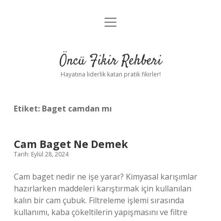
menüyü
Anasayfa
aç
Gizlilik Politikası
Öncü Fikir Rehberi
Yasal Uyarı
Hayatına liderlik katan pratik fikirler!
Hakkımızda
Etiket:
Baget camdan mı
Cam Baget Ne Demek
Tarih: Eylül 28, 2024
Cam baget nedir ne işe yarar? Kimyasal karışımlar
hazırlarken maddeleri karıştırmak için kullanılan
kalın bir cam çubuk. Filtreleme işlemi sırasında
kullanımı, kaba çökeltilerin yapışmasını ve filtre