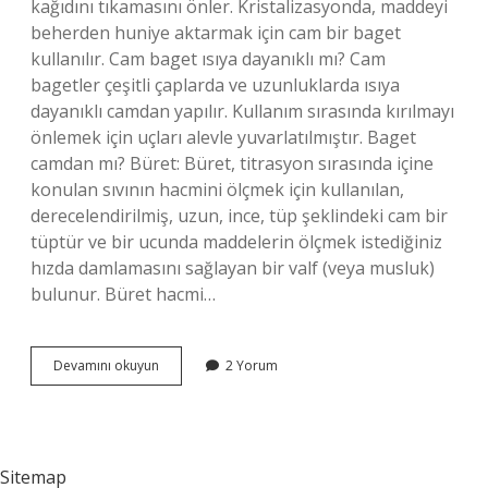
kağıdını tıkamasını önler. Kristalizasyonda, maddeyi
beherden huniye aktarmak için cam bir baget
kullanılır. Cam baget ısıya dayanıklı mı? Cam
bagetler çeşitli çaplarda ve uzunluklarda ısıya
dayanıklı camdan yapılır. Kullanım sırasında kırılmayı
önlemek için uçları alevle yuvarlatılmıştır. Baget
camdan mı? Büret: Büret, titrasyon sırasında içine
konulan sıvının hacmini ölçmek için kullanılan,
derecelendirilmiş, uzun, ince, tüp şeklindeki cam bir
tüptür ve bir ucunda maddelerin ölçmek istediğiniz
hızda damlamasını sağlayan bir valf (veya musluk)
bulunur. Büret hacmi…
Cam
Devamını okuyun
2 Yorum
Baget
Ne
Demek
Sitemap