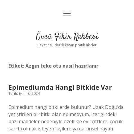
menüyü
Anasayfa
aç
Gizlilik Politikası
Öncü Fikir Rehberi
Yasal Uyarı
Hayatına liderlik katan pratik fikirler!
Hakkımızda
Etiket:
Azgın teke otu nasıl hazırlanır
Epimediumda Hangi Bitkide Var
Tarih: Ekim 8, 2024
Epimedium hangi bitkilerde bulunur? Uzak Doğu’da
yetiştirilen bir bitki olan epimedyum, içeriğindeki
bazı maddeler nedeniyle özellikle evli çiftlere, çocuk
sahibi olmak isteyen kişilere ya da cinsel hayatı