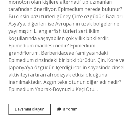
monoton olan kişilere alternatif tıp uzmanları
tarafından öneriliyor. Epimedium nerede bulunur?
Bu cinsin bazı türleri güney Çin’e özgüdür. Bazıları
Asya’ya, diğerleri ise Avrupa’nın uzak bölgelerine
yayılmıştır. L. anglerfish türleri sert iklim
koşullarında yaşayabilen çok yıllık bitkilerdir.
Epimedium maddesi nedir? Epimedium
grandiflorum, Berberidaceae familyasındaki
Epimedium cinsindeki bir bitki türüdür. Çin, Kore ve
Japonya’ya özgüdür. İçerdiği icariin sayesinde cinsel
aktiviteyi artıran afrodizyak etkisi olduğuna
inanılmaktadır. Azgın teke otunun diğer adı nedir?
Epimedium Yaprak-Boynuzlu Keçi Otu…
Epimediumda
Devamını okuyun
8 Yorum
Hangi
Bitkide
Var