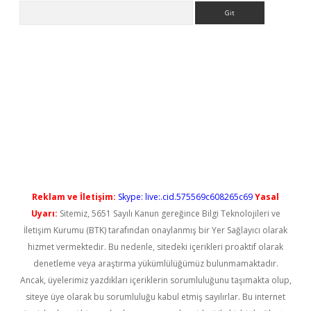
Arama
giriş
https://betexpergiris.casino/
betexpergir.net
Reklam ve İletişim:
Skype: live:.cid.575569c608265c69
Yasal
Uyarı:
Sitemiz, 5651 Sayılı Kanun gereğince Bilgi Teknolojileri ve
İletişim Kurumu (BTK) tarafından onaylanmış bir Yer Sağlayıcı olarak
hizmet vermektedir. Bu nedenle, sitedeki içerikleri proaktif olarak
denetleme veya araştırma yükümlülüğümüz bulunmamaktadır.
Ancak, üyelerimiz yazdıkları içeriklerin sorumluluğunu taşımakta olup,
siteye üye olarak bu sorumluluğu kabul etmiş sayılırlar. Bu internet