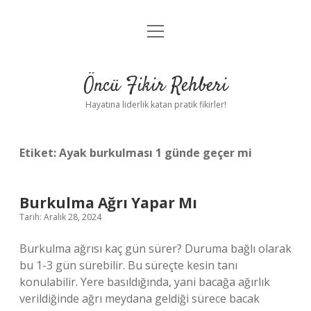
menüyü
Anasayfa
aç
Gizlilik Politikası
Öncü Fikir Rehberi
Yasal Uyarı
Hayatına liderlik katan pratik fikirler!
Hakkımızda
Etiket:
Ayak burkulması 1 günde geçer mi
Burkulma Ağrı Yapar Mı
Tarih: Aralık 28, 2024
Burkulma ağrısı kaç gün sürer? Duruma bağlı olarak
bu 1-3 gün sürebilir. Bu süreçte kesin tanı
konulabilir. Yere basıldığında, yani bacağa ağırlık
verildiğinde ağrı meydana geldiği sürece bacak