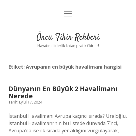
menüyü
Anasayfa
aç
Gizlilik Politikası
Öncü Fikir Rehberi
Yasal Uyarı
Hayatına liderlik katan pratik fikirler!
Hakkımızda
Etiket:
Avrupanın en büyük havalimanı hangisi
Dünyanın En Büyük 2 Havalimanı
Nerede
Tarih: Eylül 17, 2024
İstanbul Havalimanı Avrupa kaçıncı sırada? Uraloğlu,
İstanbul Havalimanı’nın bu listede dünyada 7’nci,
Avrupa’da ise ilk sırada yer aldığını vurgulayarak,