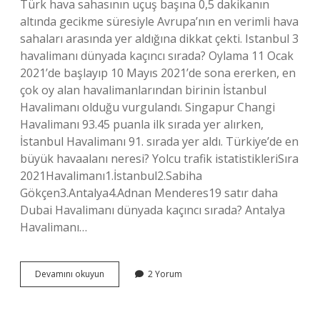
Türk hava sahasının uçuş başına 0,5 dakikanın
altında gecikme süresiyle Avrupa’nın en verimli hava
sahaları arasında yer aldığına dikkat çekti. Istanbul 3
havalimanı dünyada kaçıncı sırada? Oylama 11 Ocak
2021’de başlayıp 10 Mayıs 2021’de sona ererken, en
çok oy alan havalimanlarından birinin İstanbul
Havalimanı olduğu vurgulandı. Singapur Changi
Havalimanı 93.45 puanla ilk sırada yer alırken,
İstanbul Havalimanı 91. sırada yer aldı. Türkiye’de en
büyük havaalanı neresi? Yolcu trafik istatistikleriSıra
2021Havalimanı1.İstanbul2.Sabiha
Gökçen3.Antalya4.Adnan Menderes19 satır daha
Dubai Havalimanı dünyada kaçıncı sırada? Antalya
Havalimanı…
Dünyanın
Devamını okuyun
2 Yorum
En
Büyük
2