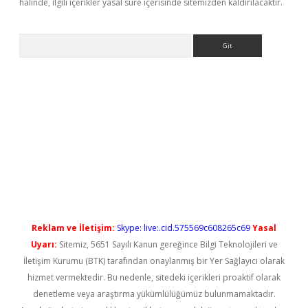
halinde, ilgili içerikler yasal süre içerisinde sitemizden kaldırılacaktır.
Arama
no/
betexpergir.net
Reklam ve İletişim:
Skype: live:.cid.575569c608265c69
Yasal
Uyarı:
Sitemiz, 5651 Sayılı Kanun gereğince Bilgi Teknolojileri ve
İletişim Kurumu (BTK) tarafından onaylanmış bir Yer Sağlayıcı olarak
hizmet vermektedir. Bu nedenle, sitedeki içerikleri proaktif olarak
denetleme veya araştırma yükümlülüğümüz bulunmamaktadır.