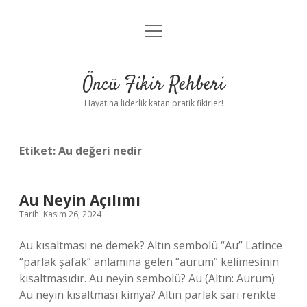
menüyü
Anasayfa
aç
Gizlilik Politikası
Öncü Fikir Rehberi
Yasal Uyarı
Hayatına liderlik katan pratik fikirler!
Hakkımızda
Etiket:
Au değeri nedir
Au Neyin Açılımı
Tarih: Kasım 26, 2024
Au kısaltması ne demek? Altın sembolü “Au” Latince
“parlak şafak” anlamına gelen “aurum” kelimesinin
kısaltmasıdır. Au neyin sembolü? Au (Altın: Aurum)
Au neyin kısaltması kimya? Altın parlak sarı renkte