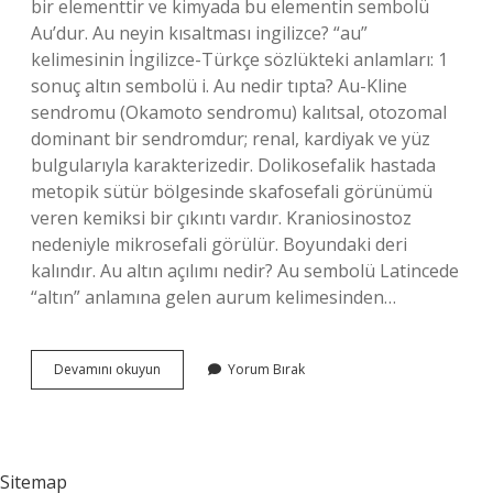
bir elementtir ve kimyada bu elementin sembolü
Au’dur. Au neyin kısaltması ingilizce? “au”
kelimesinin İngilizce-Türkçe sözlükteki anlamları: 1
sonuç altın sembolü i. Au nedir tıpta? Au-Kline
sendromu (Okamoto sendromu) kalıtsal, otozomal
dominant bir sendromdur; renal, kardiyak ve yüz
bulgularıyla karakterizedir. Dolikosefalik hastada
metopik sütür bölgesinde skafosefali görünümü
veren kemiksi bir çıkıntı vardır. Kraniosinostoz
nedeniyle mikrosefali görülür. Boyundaki deri
kalındır. Au altın açılımı nedir? Au sembolü Latincede
“altın” anlamına gelen aurum kelimesinden…
Au
Devamını okuyun
Yorum Bırak
Neyin
Açılımı
Sitemap