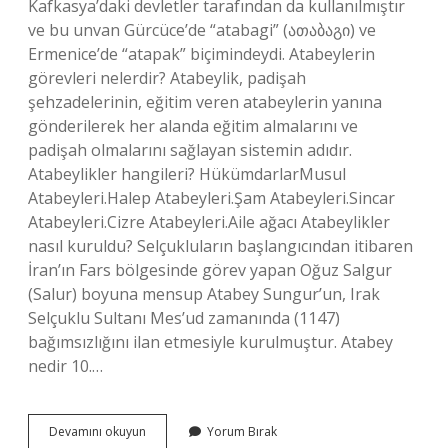
Kafkasya’daki devletler tarafından da kullanılmıştır
ve bu unvan Gürcüce’de “atabagi” (ათაბაგი) ve
Ermenice’de “atapak” biçimindeydi. Atabeylerin
görevleri nelerdir? Atabeylik, padişah
şehzadelerinin, eğitim veren atabeylerin yanına
gönderilerek her alanda eğitim almalarını ve
padişah olmalarını sağlayan sistemin adıdır.
Atabeylikler hangileri? HükümdarlarMusul
Atabeyleri.Halep Atabeyleri.Şam Atabeyleri.Sincar
Atabeyleri.Cizre Atabeyleri.Aile ağacı Atabeylikler
nasıl kuruldu? Selçukluların başlangıcından itibaren
İran’ın Fars bölgesinde görev yapan Oğuz Salgur
(Salur) boyuna mensup Atabey Sungur’un, Irak
Selçuklu Sultanı Mes’ud zamanında (1147)
bağımsızlığını ilan etmesiyle kurulmuştur. Atabey
nedir 10.…
10
Devamını okuyun
Yorum Bırak