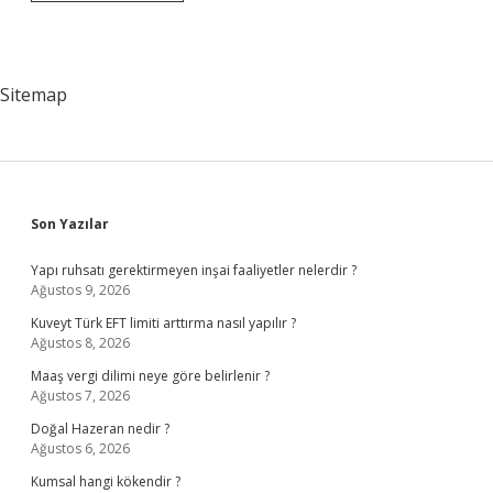
Sınıf
Atabey
Nedir
Sitemap
Sidebar
Son Yazılar
Yapı ruhsatı gerektirmeyen inşai faaliyetler nelerdir ?
Ağustos 9, 2026
Kuveyt Türk EFT limiti arttırma nasıl yapılır ?
Ağustos 8, 2026
Maaş vergi dilimi neye göre belirlenir ?
Ağustos 7, 2026
Doğal Hazeran nedir ?
Ağustos 6, 2026
Kumsal hangi kökendir ?