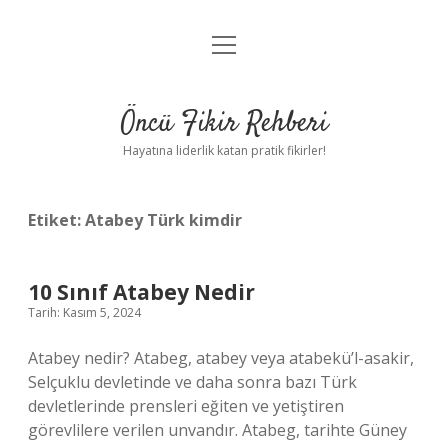
menüyü
Anasayfa
aç
Gizlilik Politikası
Öncü Fikir Rehberi
Yasal Uyarı
Hayatına liderlik katan pratik fikirler!
Hakkımızda
Etiket:
Atabey Türk kimdir
10 Sınıf Atabey Nedir
Tarih: Kasım 5, 2024
Atabey nedir? Atabeg, atabey veya atabekü’l-asakir,
Selçuklu devletinde ve daha sonra bazı Türk
devletlerinde prensleri eğiten ve yetiştiren
görevlilere verilen unvandır. Atabeg, tarihte Güney