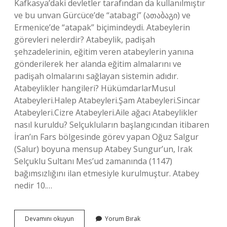
Kafkasya’daki devletler tarafından da kullanılmıştır
ve bu unvan Gürcüce’de “atabagi” (ათაბაგი) ve
Ermenice’de “atapak” biçimindeydi. Atabeylerin
görevleri nelerdir? Atabeylik, padişah
şehzadelerinin, eğitim veren atabeylerin yanına
gönderilerek her alanda eğitim almalarını ve
padişah olmalarını sağlayan sistemin adıdır.
Atabeylikler hangileri? HükümdarlarMusul
Atabeyleri.Halep Atabeyleri.Şam Atabeyleri.Sincar
Atabeyleri.Cizre Atabeyleri.Aile ağacı Atabeylikler
nasıl kuruldu? Selçukluların başlangıcından itibaren
İran’ın Fars bölgesinde görev yapan Oğuz Salgur
(Salur) boyuna mensup Atabey Sungur’un, Irak
Selçuklu Sultanı Mes’ud zamanında (1147)
bağımsızlığını ilan etmesiyle kurulmuştur. Atabey
nedir 10.…
10
Devamını okuyun
Yorum Bırak