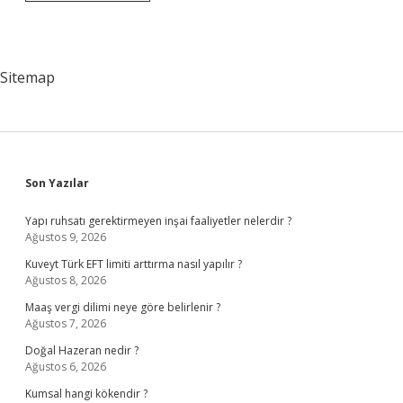
Sınıf
Atabey
Nedir
Sitemap
Sidebar
Son Yazılar
Yapı ruhsatı gerektirmeyen inşai faaliyetler nelerdir ?
Ağustos 9, 2026
Kuveyt Türk EFT limiti arttırma nasıl yapılır ?
Ağustos 8, 2026
Maaş vergi dilimi neye göre belirlenir ?
Ağustos 7, 2026
Doğal Hazeran nedir ?
Ağustos 6, 2026
Kumsal hangi kökendir ?