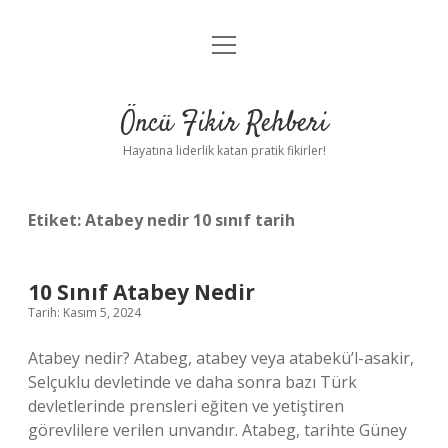
menüyü
Anasayfa
aç
Gizlilik Politikası
Öncü Fikir Rehberi
Yasal Uyarı
Hayatına liderlik katan pratik fikirler!
Hakkımızda
Etiket:
Atabey nedir 10 sınıf tarih
10 Sınıf Atabey Nedir
Tarih: Kasım 5, 2024
Atabey nedir? Atabeg, atabey veya atabekü’l-asakir,
Selçuklu devletinde ve daha sonra bazı Türk
devletlerinde prensleri eğiten ve yetiştiren
görevlilere verilen unvandır. Atabeg, tarihte Güney