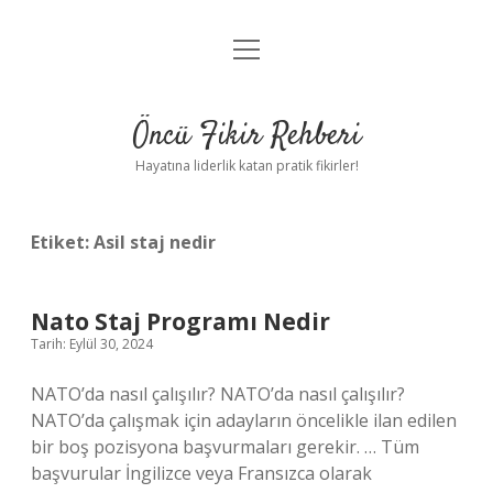
menüyü
Anasayfa
aç
Gizlilik Politikası
Öncü Fikir Rehberi
Yasal Uyarı
Hayatına liderlik katan pratik fikirler!
Hakkımızda
Etiket:
Asil staj nedir
Nato Staj Programı Nedir
Tarih: Eylül 30, 2024
NATO’da nasıl çalışılır? NATO’da nasıl çalışılır?
NATO’da çalışmak için adayların öncelikle ilan edilen
bir boş pozisyona başvurmaları gerekir. … Tüm
başvurular İngilizce veya Fransızca olarak