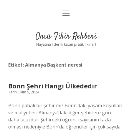
menüyü
Anasayfa
aç
Gizlilik Politikası
Öncü Fikir Rehberi
Yasal Uyarı
Hayatına liderlik katan pratik fikirler!
Hakkımızda
Etiket:
Almanya Başkent neresi
Bonn Şehri Hangi Ülkededir
Tarih: Ekim 5, 2024
Bonn pahalı bir şehir mi? Bonn’daki yaşam koşulları
ve maliyetleri Almanya’daki diğer şehirlere göre
daha ucuzdur. Şehirdeki öğrenci sayısının fazla
olması nedeniyle Bonn’da öğrenciler için çok sayıda