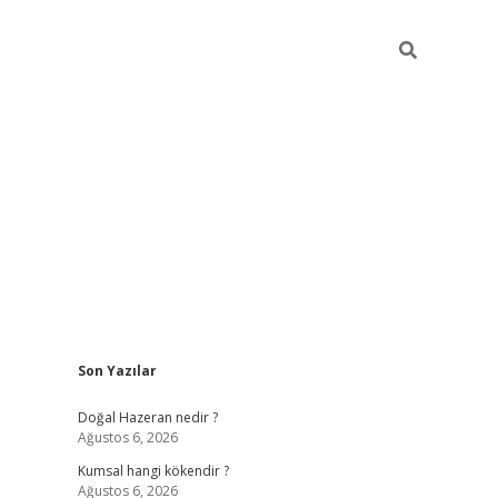
Sidebar
Son Yazılar
ilbet giriş
https://betexpergiris.casino/
betex
Doğal Hazeran nedir ?
Ağustos 6, 2026
Kumsal hangi kökendir ?
Ağustos 6, 2026