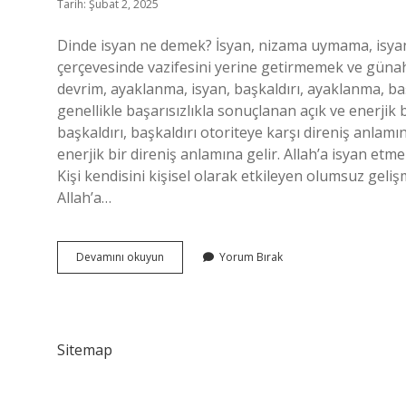
Tarih: Şubat 2, 2025
Dinde isyan ne demek? İsyan, nizama uymama, isyan.
çerçevesinde vazifesini yerine getirmemek ve günahk
devrim, ayaklanma, isyan, başkaldırı, ayaklanma, başk
genellikle başarısızlıkla sonuçlanan açık ve enerjik 
başkaldırı, başkaldırı otoriteye karşı direniş anlamın
enerjik bir direniş anlamına gelir. Allah’a isyan et
Kişi kendisini kişisel olarak etkileyen olumsuz geliş
Allah’a…
İSyan
Devamını okuyun
Yorum Bırak
Ne
Demek
Diyanet
Sitemap