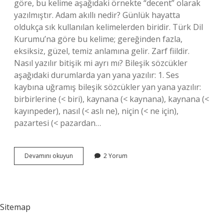
göre, bu kelime aşağıdaki örnekte “decent” olarak
yazılmıştır. Adam akıllı nedir? Günlük hayatta
oldukça sık kullanılan kelimelerden biridir. Türk Dil
Kurumu’na göre bu kelime; gereğinden fazla,
eksiksiz, güzel, temiz anlamına gelir. Zarf fiildir.
Nasıl yazılır bitişik mi ayrı mı? Bileşik sözcükler
aşağıdaki durumlarda yan yana yazılır: 1. Ses
kaybına uğramış bileşik sözcükler yan yana yazılır:
birbirlerine (< biri), kaynana (< kaynana), kaynana (<
kayınpeder), nasıl (< aslı ne), niçin (< ne için),
pazartesi (< pazardan…
Adam
Devamını okuyun
2 Yorum
Akıllı
Bitişik
Mi
Sitemap