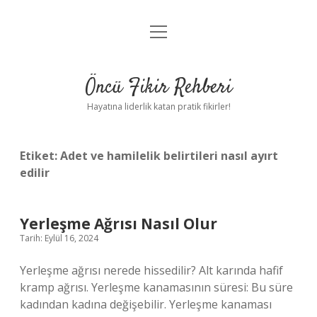
menüyü
Anasayfa
aç
Gizlilik Politikası
Öncü Fikir Rehberi
Yasal Uyarı
Hayatına liderlik katan pratik fikirler!
Hakkımızda
Etiket:
Adet ve hamilelik belirtileri nasıl ayırt
edilir
Yerleşme Ağrısı Nasıl Olur
Tarih: Eylül 16, 2024
Yerleşme ağrısı nerede hissedilir? Alt karında hafif
kramp ağrısı. Yerleşme kanamasının süresi: Bu süre
kadından kadına değişebilir. Yerleşme kanaması