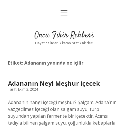
menüyü
Anasayfa
aç
Gizlilik Politikası
Öncü Fikir Rehberi
Yasal Uyarı
Hayatına liderlik katan pratik fikirler!
Hakkımızda
Etiket:
Adananın yanında ne içilir
Adananın Neyi Meşhur Içecek
Tarih: Ekim 3, 2024
Adananın hangi içeceği meşhur? Şalgam. Adana’nın
vazgeçilmez içeceği olan şalgam suyu, turp
suyundan yapılan fermente bir içecektir. Acımsı
tadıyla bilinen şalgam suyu, çoğunlukla kebaplarla