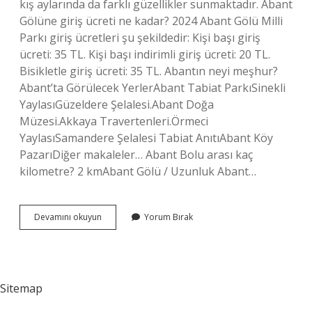
kış aylarında da farklı güzellikler sunmaktadır. Abant
Gölüne giriş ücreti ne kadar? 2024 Abant Gölü Milli
Parkı giriş ücretleri şu şekildedir: Kişi başı giriş
ücreti: 35 TL. Kişi başı indirimli giriş ücreti: 20 TL.
Bisikletle giriş ücreti: 35 TL. Abantın neyi meşhur?
Abant’ta Görülecek YerlerAbant Tabiat ParkıSinekli
YaylasıGüzeldere Şelalesi.Abant Doğa
Müzesi.Akkaya Travertenleri.Örmeci
YaylasıSamandere Şelalesi Tabiat AnıtıAbant Köy
PazarıDiğer makaleler… Abant Bolu arası kaç
kilometre? 2 kmAbant Gölü / Uzunluk Abant…
Abant
Devamını okuyun
Yorum Bırak
Hangi
Ile
Bağlı
Sitemap