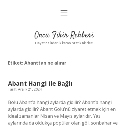
menüyü
Anasayfa
aç
Gizlilik Politikası
Öncü Fikir Rehberi
Yasal Uyarı
Hayatına liderlik katan pratik fikirler!
Hakkımızda
Etiket:
Abanttan ne alınır
Abant Hangi Ile Bağlı
Tarih: Aralık 21, 2024
Bolu Abant’a hangi aylarda gidilir? Abant’a hangi
aylarda gidilir? Abant Gölü’nü ziyaret etmek için en
ideal zamanlar Nisan ve Mayıs aylarıdır. Yaz
aylarında da oldukça popüler olan göl, sonbahar ve