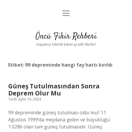
menüyü
Anasayfa
aç
Gizlilik Politikası
Öncü Fikir Rehberi
Yasal Uyarı
Hayatına liderlik katan pratik fikirler!
Hakkımızda
Etiket:
99 depreminde hangi fay hattı kırıldı
Güneş Tutulmasından Sonra
Deprem Olur Mu
Tarih: Eylül 19, 2024
99 depreminde güneş tutulması oldu mu? 11
Ağustos 1999’da meydana gelen ve büyüklüğü
1.0286 olan tam güneş tutulmasıdır. Güneş