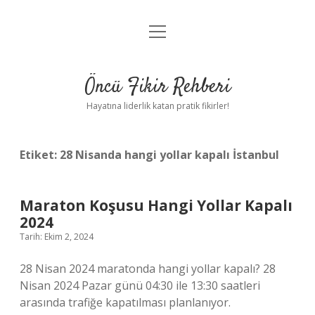
menüyü
Anasayfa
aç
Gizlilik Politikası
Öncü Fikir Rehberi
Yasal Uyarı
Hayatına liderlik katan pratik fikirler!
Hakkımızda
Etiket:
28 Nisanda hangi yollar kapalı İstanbul
Maraton Koşusu Hangi Yollar Kapalı
2024
Tarih: Ekim 2, 2024
28 Nisan 2024 maratonda hangi yollar kapalı? 28
Nisan 2024 Pazar günü 04:30 ile 13:30 saatleri
arasında trafiğe kapatılması planlanıyor.