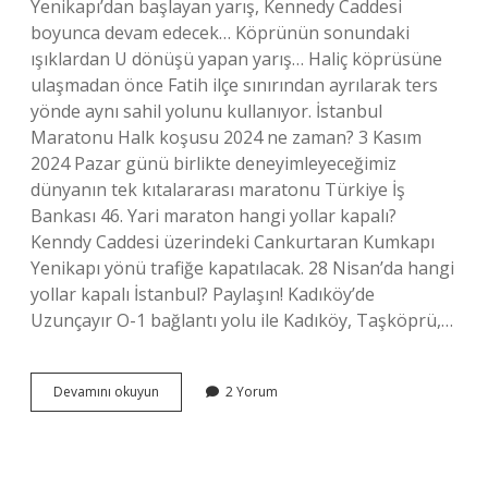
Yenikapı’dan başlayan yarış, Kennedy Caddesi
boyunca devam edecek… Köprünün sonundaki
ışıklardan U dönüşü yapan yarış… Haliç köprüsüne
ulaşmadan önce Fatih ilçe sınırından ayrılarak ters
yönde aynı sahil yolunu kullanıyor. İstanbul
Maratonu Halk koşusu 2024 ne zaman? 3 Kasım
2024 Pazar günü birlikte deneyimleyeceğimiz
dünyanın tek kıtalararası maratonu Türkiye İş
Bankası 46. Yari maraton hangi yollar kapalı?
Kenndy Caddesi üzerindeki Cankurtaran Kumkapı
Yenikapı yönü trafiğe kapatılacak. 28 Nisan’da hangi
yollar kapalı İstanbul? Paylaşın! Kadıköy’de
Uzunçayır O-1 bağlantı yolu ile Kadıköy, Taşköprü,…
Maraton
Devamını okuyun
2 Yorum
Koşusu
Hangi
Yollar
Kapalı