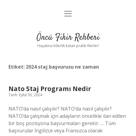
menüyü
Anasayfa
aç
Gizlilik Politikası
Öncü Fikir Rehberi
Yasal Uyarı
Hayatına liderlik katan pratik fikirler!
Hakkımızda
Etiket:
2024 staj başvurusu ne zaman
Nato Staj Programı Nedir
Tarih: Eylül 30, 2024
NATO’da nasıl çalışılır? NATO’da nasıl çalışılır?
NATO’da çalışmak için adayların öncelikle ilan edilen
bir boş pozisyona başvurmaları gerekir. … Tüm
başvurular İngilizce veya Fransızca olarak