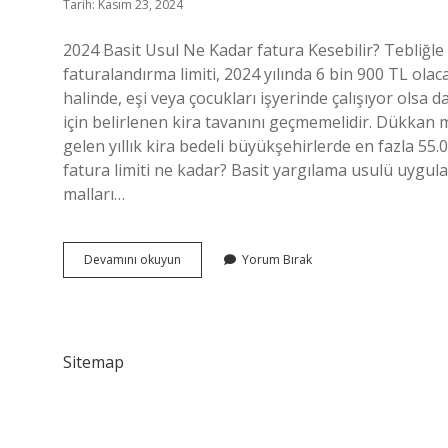
Tarih: Kasım 23, 2024
2024 Basit Usul Ne Kadar fatura Kesebilir? Tebliğle 
faturalandırma limiti, 2024 yılında 6 bin 900 TL olac
halinde, eşi veya çocukları işyerinde çalışıyor olsa d
için belirlenen kira tavanını geçmemelidir. Dükkan m
gelen yıllık kira bedeli büyükşehirlerde en fazla 55.
fatura limiti ne kadar? Basit yargılama usulü uygulama
malları…
2024
Devamını okuyun
Yorum Bırak
Basit
Usul
Fatura
Limiti
Ne
Sitemap
Kadar