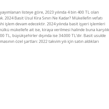
yayımlanan listeye göre, 2023 yılında 4 bin 400 TL olan
ak. 2024 Basit Usul Kira Sınırı Ne Kadar? Mükellefin vefatı
ahi işlem devam edecektir. 2024 yılında basit işyeri işlemleri
ülkü mükellefe ait ise, kiraya verilmesi halinde buna karşılı
000 TL, büyükşehirler dışında ise 34.000 TL’dir. Basit usulde
sının özel şartları: 2022 takvim yılı için satın aldıkları