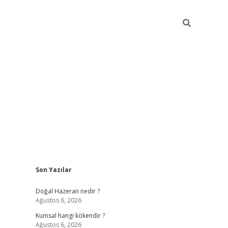
Sidebar
Son Yazılar
ilbet giriş
https://betexpergiris.casino/
betexp
Doğal Hazeran nedir ?
Ağustos 6, 2026
Kumsal hangi kökendir ?
Ağustos 6, 2026