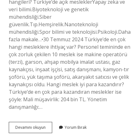
hangileri? Türkiye’de açık mesleklerYapay zeka ve
veri bilimi.Biyoteknoloji ve genetik
mühendisliği.Siber
güvenlik.Tıp.Hemşirelik.Nanoteknoloji
mühendisliği.Spor bilimi ve teknolojisi.Psikoloji.Daha
fazla makale…•30 Temmuz 2024 Türkiye’de en çok
hangi mesleklere ihtiyaç var? Personel temininde en
çok zorluk çekilen 10 meslek ise makine operatörü
(terzi), garson, ahşap mobilya imalat ustası, gaz
kaynakçısı, inşaat işçisi, satış danışmanı, kamyon-tır
şoförü, yük taşıma şoförü, akaryakıt satıcısı ve çelik
kaynakçısı oldu. Hangi meslek iyi para kazandırır?
Türkiye’de en çok para kazandıran meslekler ise
şöyle: Mali müşavirlik: 204 bin TL. Yönetim
danışmanlığı:…
Gelecekte
Devamını okuyun
Yorum Bırak
Hangi
Meslek