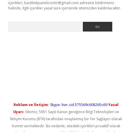
içerikleri,
backlinkpanelicomtr@gmail.com
adresine bildirmeniz
halinde, ilgili içerikler yasal süre içerisinde sitemizden kaldırılacaktır.
Arama
no/
betexpergir.net
Reklam ve İletişim:
Skype: live:.cid.575569c608265c69
Yasal
Uyarı:
Sitemiz, 5651 Sayılı Kanun gereğince Bilgi Teknolojileri ve
İletişim Kurumu (BTK) tarafından onaylanmış bir Yer Sağlayıcı olarak
hizmet vermektedir. Bu nedenle, sitedeki içerikleri proaktif olarak