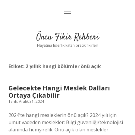
menüyü
Anasayfa
aç
Gizlilik Politikası
Öncü Fikir Rehberi
Yasal Uyarı
Hayatına liderlik katan pratik fikirler!
Hakkımızda
Etiket:
2 yıllık hangi bölümler önü açık
Gelecekte Hangi Meslek Dalları
Ortaya Çıkabilir
Tarih: Aralık 31, 2024
2024’te hangi mesleklerin önü açık? 2024 yılı için
umut vadeden meslekler: Bilgi güvenliği/teknolojisi
alanında hemşirelik. Önü açık olan meslekler