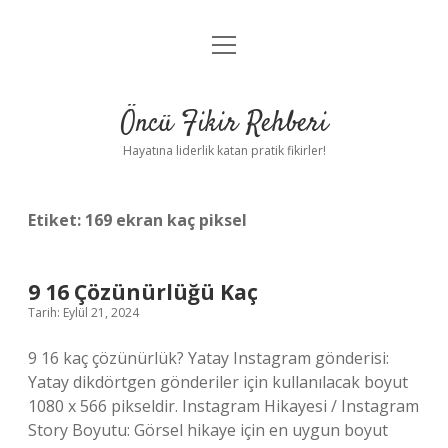
menüyü
Anasayfa
aç
Gizlilik Politikası
Öncü Fikir Rehberi
Yasal Uyarı
Hayatına liderlik katan pratik fikirler!
Hakkımızda
Etiket:
169 ekran kaç piksel
9 16 Çözünürlüğü Kaç
Tarih: Eylül 21, 2024
9 16 kaç çözünürlük? Yatay Instagram gönderisi:
Yatay dikdörtgen gönderiler için kullanılacak boyut
1080 x 566 pikseldir. Instagram Hikayesi / Instagram
Story Boyutu: Görsel hikaye için en uygun boyut