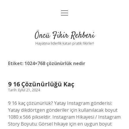
menüyü
Anasayfa
aç
Gizlilik Politikası
Öncü Fikir Rehberi
Yasal Uyarı
Hayatına liderlik katan pratik fikirler!
Hakkımızda
Etiket:
1024×768 çözünürlük nedir
9 16 Çözünürlüğü Kaç
Tarih: Eylül 21, 2024
9 16 kaç çözünürlük? Yatay Instagram gönderisi:
Yatay dikdörtgen gönderiler için kullanılacak boyut
1080 x 566 pikseldir. Instagram Hikayesi / Instagram
Story Boyutu: Görsel hikaye için en uygun boyut