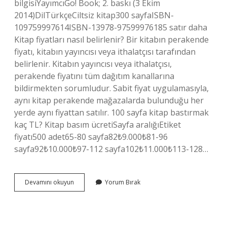
bilgisiYayımcıGo! Book; 2. baskı (3 Ekim
2014)DilTürkçeCiltsiz kitap300 sayfaISBN-
109759997614ISBN-13978-97599976185 satır daha
Kitap fiyatları nasıl belirlenir? Bir kitabın perakende
fiyatı, kitabın yayıncısı veya ithalatçısı tarafından
belirlenir. Kitabın yayıncısı veya ithalatçısı,
perakende fiyatını tüm dağıtım kanallarına
bildirmekten sorumludur. Sabit fiyat uygulamasıyla,
aynı kitap perakende mağazalarda bulunduğu her
yerde aynı fiyattan satılır. 100 sayfa kitap bastırmak
kaç TL? Kitap basım ücretiSayfa aralığıEtiket
fiyatı500 adet65-80 sayfa82₺9.000₺81-96
sayfa92₺10.000₺97-112 sayfa102₺11.000₺113-128…
100
Devamını okuyun
Yorum Bırak
Sayfa
Kitap
Ne
Kadar