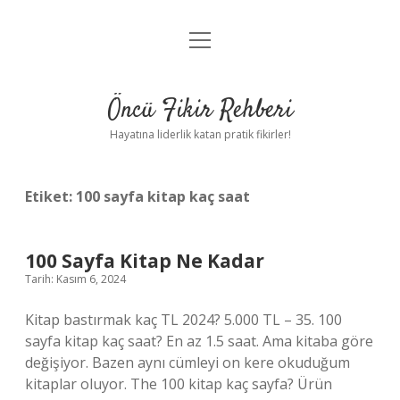
menüyü
Anasayfa
aç
Gizlilik Politikası
Öncü Fikir Rehberi
Yasal Uyarı
Hayatına liderlik katan pratik fikirler!
Hakkımızda
Etiket:
100 sayfa kitap kaç saat
100 Sayfa Kitap Ne Kadar
Tarih: Kasım 6, 2024
Kitap bastırmak kaç TL 2024? 5.000 TL – 35. 100
sayfa kitap kaç saat? En az 1.5 saat. Ama kitaba göre
değişiyor. Bazen aynı cümleyi on kere okuduğum
kitaplar oluyor. The 100 kitap kaç sayfa? Ürün