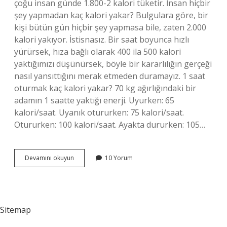
çoğu insan günde 1.800-2 kalori tüketir. İnsan hiçbir
şey yapmadan kaç kalori yakar? Bulgulara göre, bir
kişi bütün gün hiçbir şey yapmasa bile, zaten 2.000
kalori yakıyor. İstisnasız. Bir saat boyunca hızlı
yürürsek, hıza bağlı olarak 400 ila 500 kalori
yaktığımızı düşünürsek, böyle bir kararlılığın gerçeği
nasıl yansıttığını merak etmeden duramayız. 1 saat
oturmak kaç kalori yakar? 70 kg ağırlığındaki bir
adamın 1 saatte yaktığı enerji. Uyurken: 65
kalori/saat. Uyanık otururken: 75 kalori/saat.
Otururken: 100 kalori/saat. Ayakta dururken: 105…
Bir
Devamını okuyun
10 Yorum
Insan
Günlük
Ortalama
Kaç
Kalori
Sitemap
Yakar