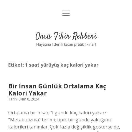
menüyü
Anasayfa
aç
Gizlilik Politikası
Öncü Fikir Rehberi
Yasal Uyarı
Hayatına liderlik katan pratik fikirler!
Hakkımızda
Etiket:
1 saat yürüyüş kaç kalori yakar
Bir Insan Günlük Ortalama Kaç
Kalori Yakar
Tarih: Ekim 8, 2024
Ortalama bir insan 1 günde kaç kalori yakar?
“Metabolizma” terimi, tipik bir günde yaktığınız
kalorileri tanımlar. Çok fazla değişiklik gösterse de,