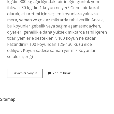
kg’dır. 300 kg ağırlığındaki bir ineğin günlük yem
ihtiyacı 30 kg’dır. 1 koyun ne yer? Genel bir kural
olarak, et üretimi için seçilen koyunlara yalnızca
mera, saman ve çok az miktarda tahıl verilir. Ancak,
bu koyunlar gebelik veya sağım aşamasındayken,
diyetleri genellikle daha yüksek miktarda tahıl içeren
ticari yemlerle desteklenir. 100 koyun ne kadar
kazandirir? 100 koyundan 125-130 kuzu elde
ediliyor. Koyun sadece saman yer mi? Koyunlar
selüloz içeriği…
1
Devamını okuyun
Yorum Bırak
Koyun
Ne
Kadar
Saman
Yer
Sitemap