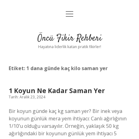
menüyü
Anasayfa
aç
Gizlilik Politikası
Öncü Fikir Rehberi
Yasal Uyarı
Hayatına liderlik katan pratik fikirler!
Hakkımızda
Etiket:
1 dana günde kaç kilo saman yer
1 Koyun Ne Kadar Saman Yer
Tarih: Aralık 23, 2024
Bir koyun günde kaç kg saman yer? Bir inek veya
koyunun günlük mera yem ihtiyacı: Canlı ağırlığının
1/10’u olduğu varsayılır. Örneğin, yaklaşık 50 kg
ağırlığındaki bir koyunun günlük yem ihtiyacı 5