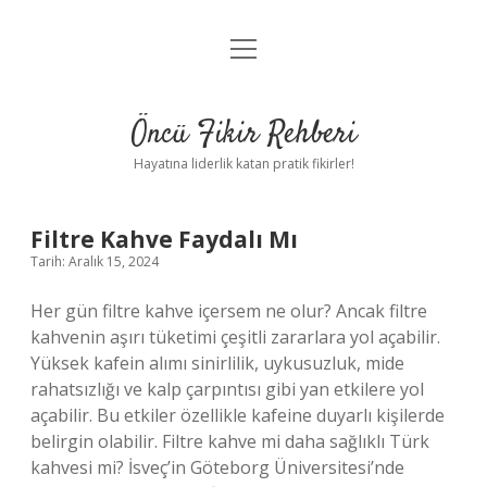
menüyü
Anasayfa
aç
Gizlilik Politikası
Öncü Fikir Rehberi
Yasal Uyarı
Hayatına liderlik katan pratik fikirler!
Hakkımızda
Öncü
Filtre Kahve Faydalı Mı
Tarih: Aralık 15, 2024
Fikir
Her gün filtre kahve içersem ne olur? Ancak filtre
Rehberi
kahvenin aşırı tüketimi çeşitli zararlara yol açabilir.
Yüksek kafein alımı sinirlilik, uykusuzluk, mide
Yazılar
rahatsızlığı ve kalp çarpıntısı gibi yan etkilere yol
açabilir. Bu etkiler özellikle kafeine duyarlı kişilerde
belirgin olabilir. Filtre kahve mi daha sağlıklı Türk
kahvesi mi? İsveç’in Göteborg Üniversitesi’nde