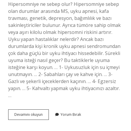
Hipersomniye ne sebep olur? Hipersomniye sebep
olan durumlar arasında MS, uyku apnesi, kafa
travması, genetik, depresyon, bağımlılık ve bazı
sakinleştiriciler bulunur. Ayrıca tümöre sahip olmak
veya aşırı kilolu olmak hipersomni riskini artırır.
Uyku yapan hastalıklar nelerdir? Ancak bazı
durumlarda kişi kronik uyku apnesi sendromundan
çok daha güçlü bir uyku ihtiyacı hissedebilir. Sürekli
uyuma isteği nasıl geçer? Bu taktiklerle uyuma
isteğine karşı koyun. … 1- Uykusuzluk için su içmeyi
unutmayın. … 2- Sabahları çay ve kahve için. … 3-
Gazlı ve şekerli içeceklerden kaçının. … 4- Egzersiz
yapın. … 5- Kahvaltı yapmak uyku ihtiyacınızı azaltır.
…
Gündüz
Devamını okuyun
Yorum Bırak
Aşırı
Uyku
Hali