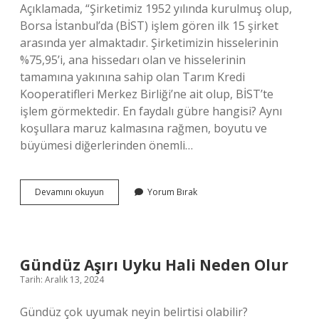
Açıklamada, “Şirketimiz 1952 yılında kurulmuş olup,
Borsa İstanbul’da (BİST) işlem gören ilk 15 şirket
arasında yer almaktadır. Şirketimizin hisselerinin
%75,95’i, ana hissedarı olan ve hisselerinin
tamamına yakınına sahip olan Tarım Kredi
Kooperatifleri Merkez Birliği’ne ait olup, BİST’te
işlem görmektedir. En faydalı gübre hangisi? Aynı
koşullara maruz kalmasına rağmen, boyutu ve
büyümesi diğerlerinden önemli…
Gubrede
Devamını okuyun
Yorum Bırak
Kartellesme
Ne
Demek
Gündüz Aşırı Uyku Hali Neden Olur
Tarih: Aralık 13, 2024
Gündüz çok uyumak neyin belirtisi olabilir?