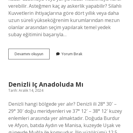
verebilir. Asteğmen kaç ay askerlik yapabilir? Silahlı
Kuvvetlerin ihtiyaçlarına göre dört yıllık veya daha
uzun süreli yükseköğrenim kurumlarından mezun
olanlar arasından seçim yapılarak temel yedek
subay eğitimini başarıyla…
Asteğmenlik
Devamını okuyun
Yorum Bırak
Uzatılabilir
Mi
Denizli Iç Anadoluda Mı
Tarih: Aralık 14, 2024
Denizli hangi bölgede yer alır? Denizli ili 28° 30′ –
29° 30′ doğu meridyenleri ve 37° 12′ – 38° 12′ kuzey
enlemleri arasında yer almaktadır. Doğuda Burdur
ve Afyon, batıda Aydın ve Manisa, kuzeyde Uşak ve
güneyde Muğla ile komşudur. İlin yüzölçümü 12,5