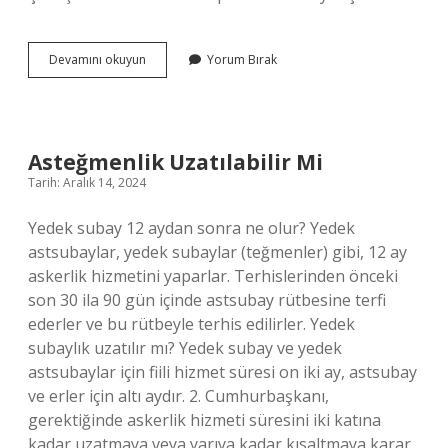
2024
Devamını okuyun
Yorum Bırak
Uzman
Çavuş
Alımı
Var
Mı
Asteğmenlik Uzatılabilir Mi
Tarih: Aralık 14, 2024
Yedek subay 12 aydan sonra ne olur? Yedek
astsubaylar, yedek subaylar (teğmenler) gibi, 12 ay
askerlik hizmetini yaparlar. Terhislerinden önceki
son 30 ila 90 gün içinde astsubay rütbesine terfi
ederler ve bu rütbeyle terhis edilirler. Yedek
subaylık uzatılır mı? Yedek subay ve yedek
astsubaylar için fiili hizmet süresi on iki ay, astsubay
ve erler için altı aydır. 2. Cumhurbaşkanı,
gerektiğinde askerlik hizmeti süresini iki katına
kadar uzatmaya veya yarıya kadar kısaltmaya karar