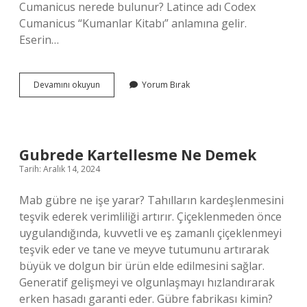
Cumanicus nerede bulunur? Latince adı Codex
Cumanicus “Kumanlar Kitabı” anlamına gelir.
Eserin…
Kodeks
Devamını okuyun
Yorum Bırak
Kumanikus
Hangi
Türkçe
Gubrede Kartellesme Ne Demek
Tarih: Aralık 14, 2024
Mab gübre ne işe yarar? Tahılların kardeşlenmesini
teşvik ederek verimliliği artırır. Çiçeklenmeden önce
uygulandığında, kuvvetli ve eş zamanlı çiçeklenmeyi
teşvik eder ve tane ve meyve tutumunu artırarak
büyük ve dolgun bir ürün elde edilmesini sağlar.
Generatif gelişmeyi ve olgunlaşmayı hızlandırarak
erken hasadı garanti eder. Gübre fabrikası kimin?