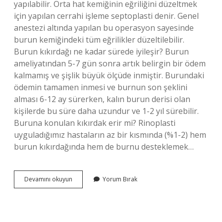
yapılabilir. Orta hat kemiğinin eğriliğini düzeltmek
için yapılan cerrahi işleme septoplasti denir. Genel
anestezi altında yapılan bu operasyon sayesinde
burun kemiğindeki tüm eğrilikler düzeltilebilir.
Burun kıkırdağı ne kadar sürede iyileşir? Burun
ameliyatından 5-7 gün sonra artık belirgin bir ödem
kalmamış ve şişlik büyük ölçüde inmiştir. Burundaki
ödemin tamamen inmesi ve burnun son şeklini
alması 6-12 ay sürerken, kalın burun derisi olan
kişilerde bu süre daha uzundur ve 1-2 yıl sürebilir.
Buruna konulan kıkırdak erir mi? Rinoplasti
uyguladığımız hastaların az bir kısmında (%1-2) hem
burun kıkırdağında hem de burnu desteklemek…
Burun
Devamını okuyun
Yorum Bırak
Kıkırdağı
Iyileşir
Mi