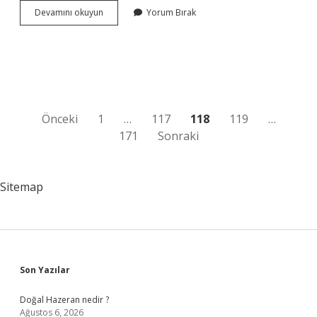
Hp
Devamını okuyun
Yorum Bırak
Nasıl
Hesaplanır
Yazı
Önceki
1
…
117
118
119
…
171
Sonraki
sayfalaması
Sitemap
Sidebar
Son Yazılar
Doğal Hazeran nedir ?
Ağustos 6, 2026