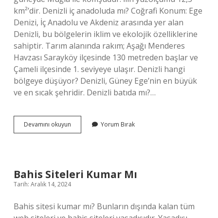
km²’dir. Denizli iç anadoluda mı? Coğrafi Konum: Ege
Denizi, İç Anadolu ve Akdeniz arasında yer alan
Denizli, bu bölgelerin iklim ve ekolojik özelliklerine
sahiptir. Tarım alanında rakım; Aşağı Menderes
Havzası Sarayköy ilçesinde 130 metreden başlar ve
Çameli ilçesinde 1. seviyeye ulaşır. Denizli hangi
bölgeye düşüyor? Denizli, Güney Ege’nin en büyük
ve en sıcak şehridir. Denizli batıda mı?…
Denizli
Devamını okuyun
Yorum Bırak
Iç
Anadoluda
Mı
Bahis Siteleri Kumar Mı
Tarih: Aralık 14, 2024
Bahis sitesi kumar mı? Bunların dışında kalan tüm